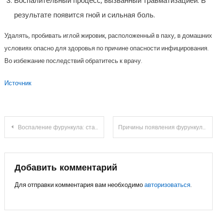
Воспалительный процесс, вызванный травматизацией. В
результате появится гной и сильная боль.
Удалять, пробивать иглой жировик, расположенный в паху, в домашних
условиях опасно для здоровья по причине опасности инфицирования.
Во избежание последствий обратитесь к врачу.
Источник
Навигация
Воспаление фурункула: стадии развития
Причины появления фурункулов с локализацией под мышкой
по
записям
Добавить комментарий
Для отправки комментария вам необходимо
авторизоваться
.