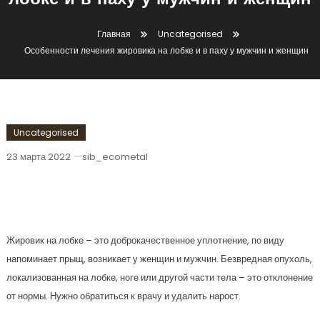
лобке и в паху у мужчин и женщин
Главная
Uncategorised
Особенности лечения жировика на лобке и в паху у мужчин и женщин
Uncategorised
23 марта 2022
sib_ecometal
Особенности Лечения Жировика На
Лобке И В Паху У Мужчин И Женщин
Жировик на лобке – это доброкачественное уплотнение, по виду
напоминает прыщ, возникает у женщин и мужчин. Безвредная опухоль,
локализованная на лобке, ноге или другой части тела – это отклонение
от нормы. Нужно обратиться к врачу и удалить нарост.