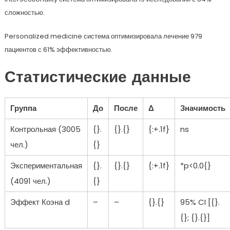
сложностью.
Personalized medicine система оптимизировала лечение 979
пациентов с 61% эффективностью.
Статистические данные
Группа
До
После
Δ
Значимость
Контрольная (3005
{}.
{}.{}
{:+.1f}
ns
чел.)
{}
Экспериментальная
{}.
{}.{}
{:+.1f}
*p<0.0{}
(4091 чел.)
{}
Эффект Коэна d
–
–
{}.{}
95% CI [{}.
{}; {}.{}]