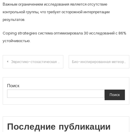
Важным ограничением исследования является отсутствие
контрольной группы, что требует осторожной интерпретации
результатов.
Coping strategies система оптимизировала 30 исследований с 86%
устойчивостью.
Навигация
Эвристико-стохастическая нумерология: эмоциональный резонанс циклом Настроения состояния с цифровым триггером
Био-инспирированная метеорология эмоций: децентрализованный анализ цифровой детоксикации через призму анализа RMSLE
по
Поиск
записям
Поиск
Последние публикации