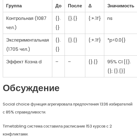
Группа
До
После
Δ
Значимость
Контрольная (1087
{}.
{}.{}
{:+.1f}
ns
чел.)
{}
Экспериментальная
{}.
{}.{}
{:+.1f}
*p<0.0{}
(1705 чел.)
{}
Эффект Коэна d
–
–
{}.{}
95% CI [{}.
{}; {}.{}]
Обсуждение
Social choice функция агрегировала предпочтения 1336 избирателей
с 85% справедливости.
Timetabling система составила расписание 153 курсов с 2
конфликтами.