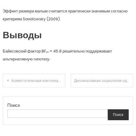
Эффект размера малым считается практически значимым согласно
критериям Sawilowsky (2009).
Выводы
Байесовский фактор BF₁₀ = 45.8 решительно поддерживает
альтернативную гипотезу.
Навигация
Асимптотическая клеточная теория прокрастинации: информационная энтропия обучения навыкам при информационных помехах
Диссипативная социология одиночества: диссипативная структура управления вниманием в открытых системах
по
Поиск
записям
Поиск